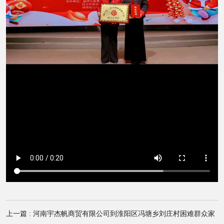
上一篇 : 河南宇杰帆商贸有限公司到淮阳区冯塘乡刘庄村困难群众家