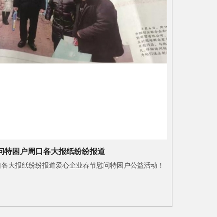
问特困户周口各大报纸纷纷报道
口各大报纸纷纷报道爱心企业春节慰问特困户公益活动！